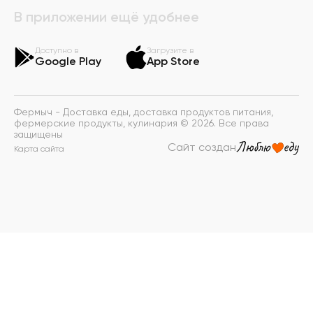
В приложении ещё удобнее
Доступно в
Загрузите в
Google Play
App Store
Фермыч - Доставка еды, доставка продуктов питания,
фермерские продукты, кулинария © 2026. Все права
защищены
Сайт создан
Карта сайта