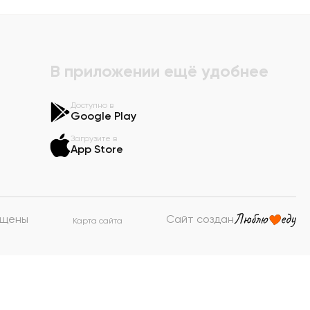
В приложении ещё удобнее
Доступно в
Google Play
Загрузите в
App Store
ищены
Сайт создан
Карта сайта