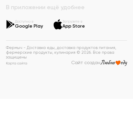
В приложении ещё удобнее
Доступно в
Загрузите в
Google Play
App Store
Фермыч - Доставка еды, доставка продуктов питания,
фермерские продукты, кулинария © 2026. Все права
защищены
Сайт создан
Карта сайта