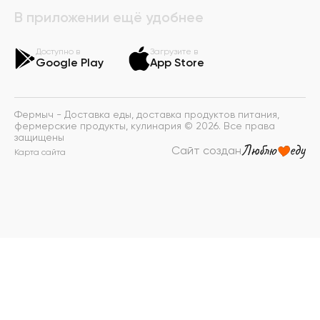
В приложении ещё удобнее
Доступно в
Загрузите в
Google Play
App Store
Фермыч - Доставка еды, доставка продуктов питания,
фермерские продукты, кулинария © 2026. Все права
защищены
Сайт создан
Карта сайта