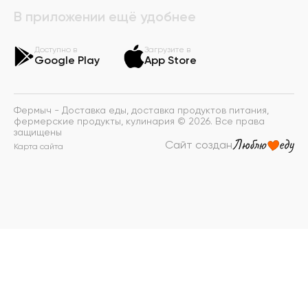
В приложении ещё удобнее
Доступно в
Загрузите в
Google Play
App Store
Фермыч - Доставка еды, доставка продуктов питания,
фермерские продукты, кулинария © 2026. Все права
защищены
Сайт создан
Карта сайта