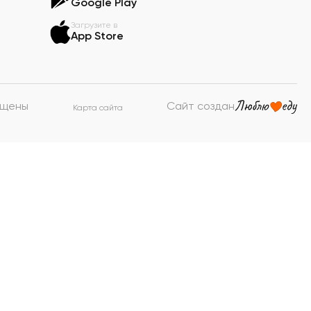
Google Play
Загрузите в
App Store
ищены
Сайт создан
Карта сайта